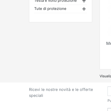

Testa e volto protezione

Tute di protezione
Mr
Visuali
Ricevi le nostre novità e le offerte
speciali
Pu