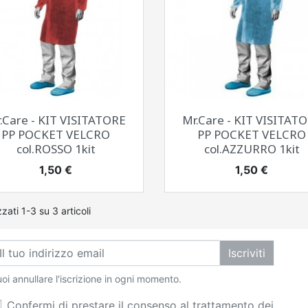
Anteprima
Anteprima


.Care - KIT VISITATORE
Mr.Care - KIT VISITAT
PP POCKET VELCRO
PP POCKET VELCRO
col.ROSSO 1kit
col.AZZURRO 1kit
Prezzo
Prezzo
1,50 €
1,50 €
zzati 1-3 su 3 articoli
Iscriviti
oi annullare l'iscrizione in ogni momento.
Confermi di prestare il consenso al trattamento dei