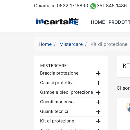
Chiamaci:
0522 1715890
351 845 1486
HOME
PRODOTT
Home
Mistercare
Kit di protezione
KI
MISTERCARE

Braccia protezione

Camici protettivi
Ci son

Gambe e piedi protezione

Guanti monouso

Guanti tecnici

Kit di protezione