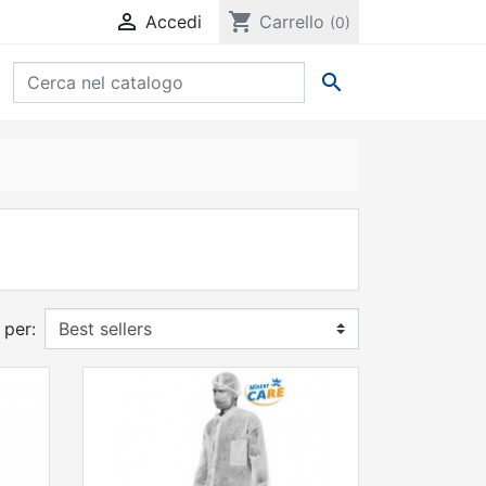

shopping_cart
Accedi
Carrello
(0)

 per: