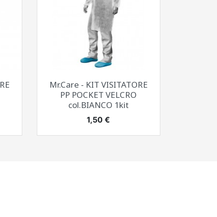
Anteprima

ORE
Mr.Care - KIT VISITATORE
PP POCKET VELCRO
col.BIANCO 1kit
Prezzo
1,50 €