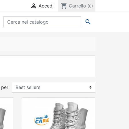

shopping_cart
Accedi
Carrello
(0)

 per: