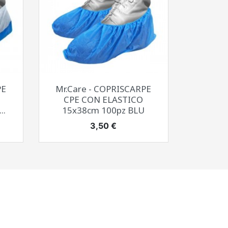
Anteprima

PE
Mr.Care - COPRISCARPE
CPE CON ELASTICO
..
15x38cm 100pz BLU
Prezzo
3,50 €