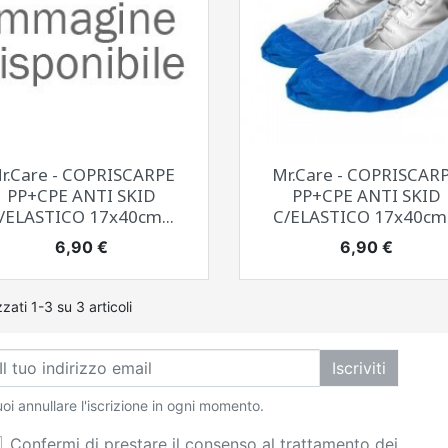
Anteprima
Anteprima


r.Care - COPRISCARPE
Mr.Care - COPRISCAR
PP+CPE ANTI SKID
PP+CPE ANTI SKID
/ELASTICO 17x40cm...
C/ELASTICO 17x40cm.
Prezzo
Prezzo
6,90 €
6,90 €
zzati 1-3 su 3 articoli
Iscriviti
oi annullare l'iscrizione in ogni momento.
Confermi di prestare il consenso al trattamento dei