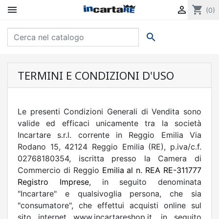


shopping_cart
(0)

TERMINI E CONDIZIONI D'USO
Le presenti Condizioni Generali di Vendita sono
valide ed efficaci unicamente tra la società
Incartare s.r.l. corrente in Reggio Emilia Via
Rodano 15, 42124 Reggio Emilia (RE),
p.iva/c.f.
02768180354, iscritta presso la Camera di
Commercio di Reggio
Emilia al n. RE
A RE-311777
Registro Imprese
, in seguito denominata
"Incartare" e qualsivoglia persona, che sia
"consumatore", che effettui acquisti online sul
sito internet www.incartareshop.it, in seguito