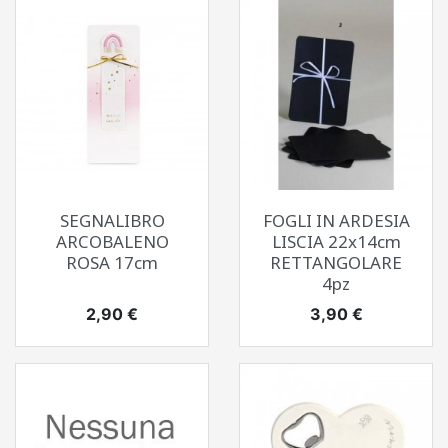
SEGNALIBRO
FOGLI IN ARDESIA
ARCOBALENO
LISCIA 22x14cm
ROSA 17cm
RETTANGOLARE
4pz
Prezzo
Prezzo
2,90 €
3,90 €