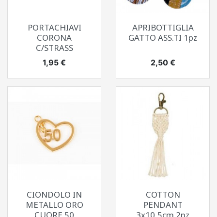
PORTACHIAVI
APRIBOTTIGLIA
CORONA
GATTO ASS.TI 1pz
C/STRASS
Prezzo
Prezzo
1,95 €
2,50 €
CIONDOLO IN
COTTON
METALLO ORO
PENDANT
CUORE 50
3x10,5cm 2pz