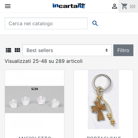


shopping_cart
(0)



Filtro
Visualizzati 25-48 su 289 articoli