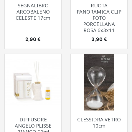
SEGNALIBRO
RUOTA
ARCOBALENO
PANORAMICA CLIP
CELESTE 17cm
FOTO
PORCELLANA
ROSA 6x3x11
Prezzo
Prezzo
2,90 €
3,90 €
DIFFUSORE
CLESSIDRA VETRO
ANGELO PLISSE
10cm
BIANCO 50ml