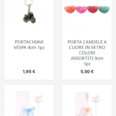
PORTACHIAVI
PORTA CANDELE A
VESPA 4cm 1pz
CUORE IN VETRO
COLORI
ASSORTITI 9cm
1pz
Prezzo
Prezzo
1,95 €
5,50 €