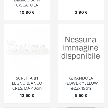
C/SCATOLA
Prezzo
Prezzo
10,80 €
3,90 €
SCRITTA IN
GIRANDOLA
LEGNO BIANCO
FLOWER YELLOW
CRESIMA 40cm
ø22x45cm
Prezzo
Prezzo
12,50 €
5,50 €