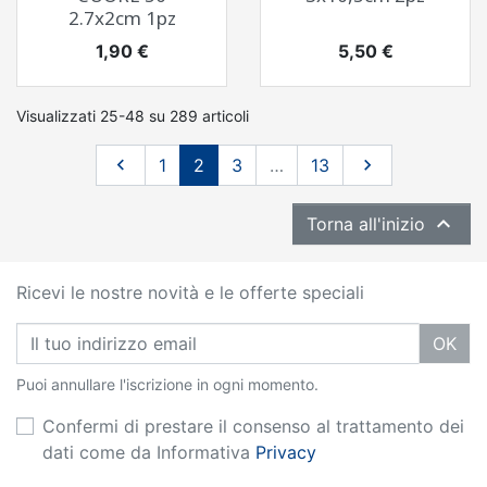
2.7x2cm 1pz
Prezzo
Prezzo
1,90 €
5,50 €
Visualizzati 25-48 su 289 articoli
Precedente
Successivo

1
2
3
…
13


Torna all'inizio
Ricevi le nostre novità e le offerte speciali
OK
Puoi annullare l'iscrizione in ogni momento.
Confermi di prestare il consenso al trattamento dei
dati come da Informativa
Privacy