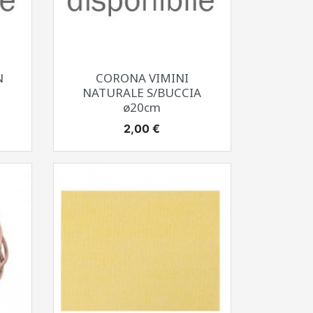
Anteprima

N
CORONA VIMINI
NATURALE S/BUCCIA
ø20cm
Prezzo
2,00 €