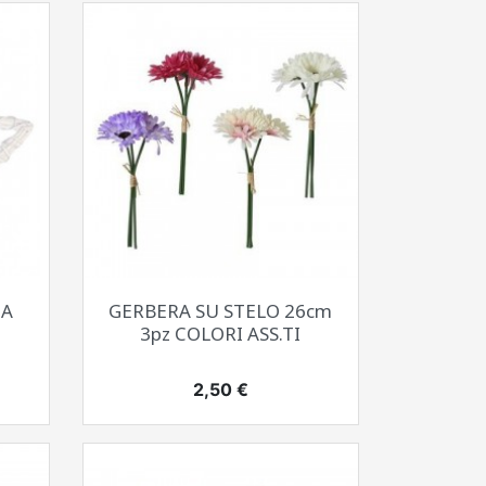
Anteprima

CA
GERBERA SU STELO 26cm
3pz COLORI ASS.TI
Prezzo
2,50 €