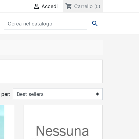

shopping_cart
Accedi
Carrello
(0)

 per: