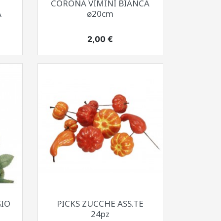
CORONA VIMINI BIANCA
A
ø20cm
Prezzo
2,00 €
Anteprima

GIO
PICKS ZUCCHE ASS.TE
24pz