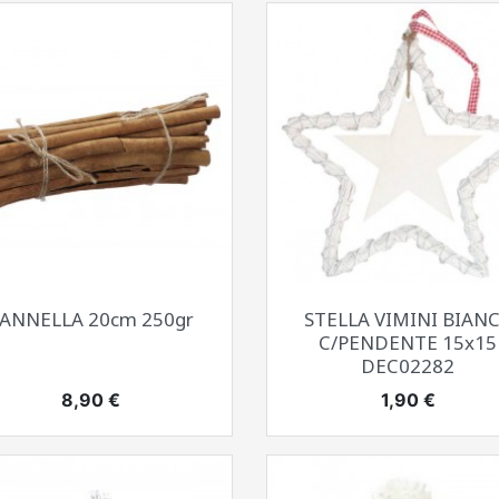
Anteprima
Anteprima


ANNELLA 20cm 250gr
STELLA VIMINI BIAN
C/PENDENTE 15x15
DEC02282
Prezzo
Prezzo
8,90 €
1,90 €