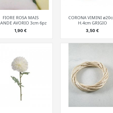
Anteprima
Anteprima


FIORE ROSA MAIS
CORONA VIMINI ø20
ANDE AVORIO 3cm 6pz
H.4cm GRIGIO
Prezzo
Prezzo
1,90 €
3,50 €
Anteprima
Anteprima

