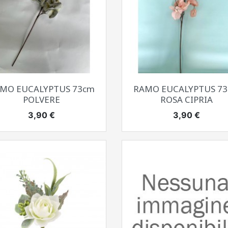
Anteprima
Anteprima


MO EUCALYPTUS 73cm
RAMO EUCALYPTUS 7
POLVERE
ROSA CIPRIA
Prezzo
Prezzo
3,90 €
3,90 €