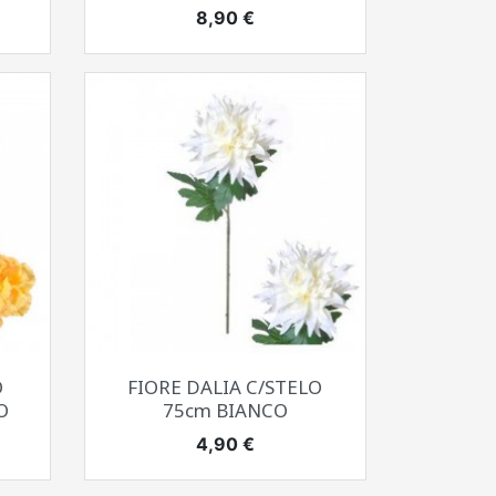
Prezzo
8,90 €
Anteprima

O
FIORE DALIA C/STELO
O
75cm BIANCO
Prezzo
4,90 €