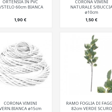
ORTENSIA IN PVC
CORONA VIMINI
/STELO 60cm BIANCA
NATURALE S/BUCCI
ø10cm
Prezzo
Prezzo
1,90 €
1,50 €
Anteprima
Anteprima


CORONA VIMINI
RAMO FOGLIA DI FAG
VERN.BIANCA ø15cm
82cm VERDE SCURO