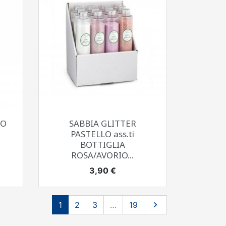
Anteprima

LO
SABBIA GLITTER
PASTELLO ass.ti
BOTTIGLIA
ROSA/AVORIO...
Prezzo
3,90 €
Successivo
1
2
3
…
19
