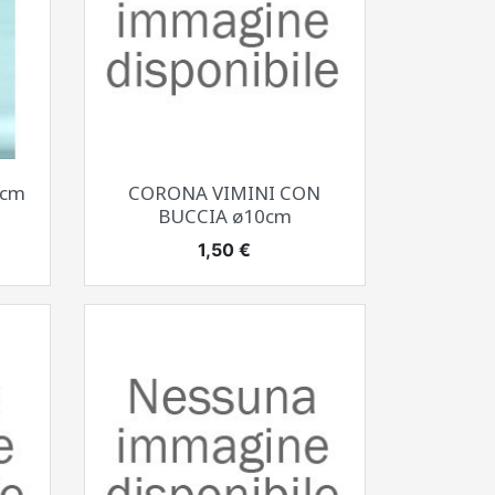
Anteprima

3cm
CORONA VIMINI CON
BUCCIA ø10cm
Prezzo
1,50 €