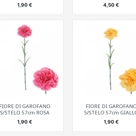
Prezzo
Prezzo
1,90 €
4,50 €
Anteprima
Anteprima


FIORE DI GAROFANO
FIORE DI GAROFAN
S/STELO 57cm ROSA
S/STELO 57cm GIALL
Prezzo
Prezzo
1,90 €
1,90 €