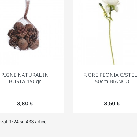
Anteprima
Anteprima


PIGNE NATURAL IN
FIORE PEONIA C/STE
BUSTA 150gr
50cm BIANCO
Prezzo
Prezzo
3,80 €
3,50 €
zzati 1-24 su 433 articoli