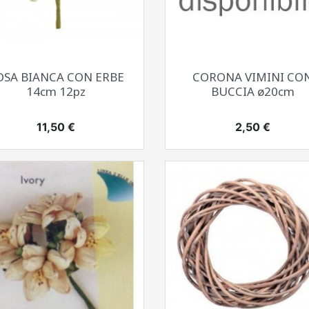
Anteprima
Anteprima


OSA BIANCA CON ERBE
CORONA VIMINI CO
14cm 12pz
BUCCIA ø20cm
Prezzo
Prezzo
11,50 €
2,50 €