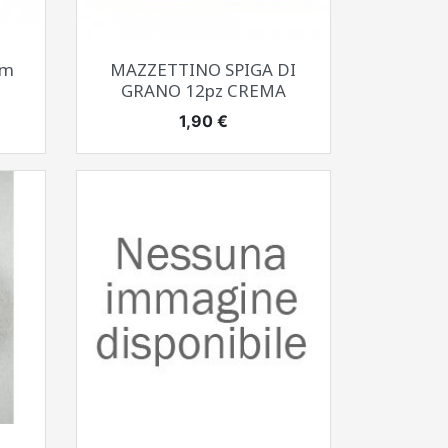
Anteprima

cm
MAZZETTINO SPIGA DI
GRANO 12pz CREMA
Prezzo
1,90 €
Anteprima
