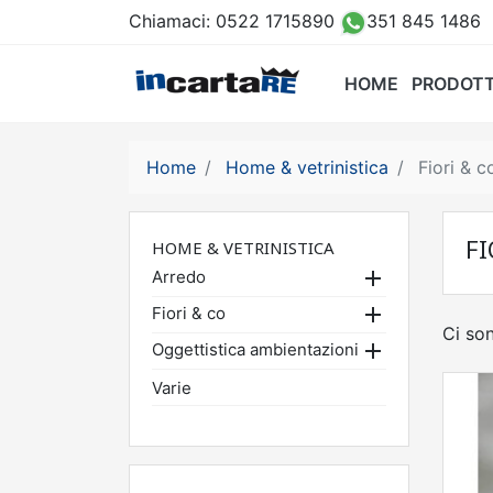
Chiamaci:
0522 1715890
351 845 1486
HOME
PRODOTT
Home
Home & vetrinistica
Fiori & c
FI
HOME & VETRINISTICA

Arredo

Fiori & co
Ci so

Oggettistica ambientazioni
Varie