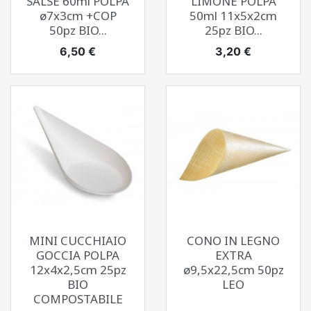
SALSE 60ml POLPA
LIMONE POLPA
ø7x3cm +COP
50ml 11x5x2cm
50pz BIO...
25pz BIO...
Prezzo
Prezzo
6,50 €
3,20 €
MINI CUCCHIAIO
CONO IN LEGNO
GOCCIA POLPA
EXTRA
12x4x2,5cm 25pz
ø9,5x22,5cm 50pz
BIO
LEO
COMPOSTABILE