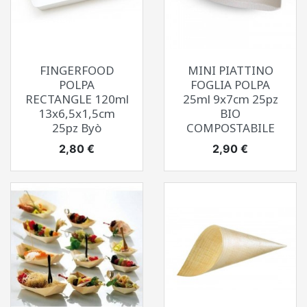
FINGERFOOD
MINI PIATTINO
POLPA
FOGLIA POLPA
RECTANGLE 120ml
25ml 9x7cm 25pz
13x6,5x1,5cm
BIO
25pz Byò
COMPOSTABILE
Prezzo
Prezzo
2,80 €
2,90 €