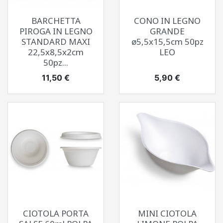
BARCHETTA
CONO IN LEGNO
PIROGA IN LEGNO
GRANDE
STANDARD MAXI
ø5,5x15,5cm 50pz
22,5x8,5x2cm
LEO
50pz...
Prezzo
Prezzo
11,50 €
5,90 €
CIOTOLA PORTA
MINI CIOTOLA