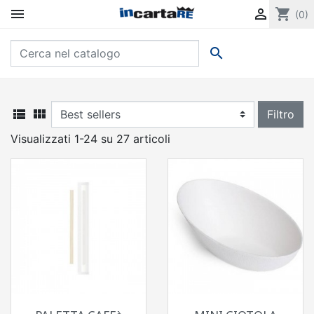


shopping_cart
(0)



Filtro
Visualizzati 1-24 su 27 articoli