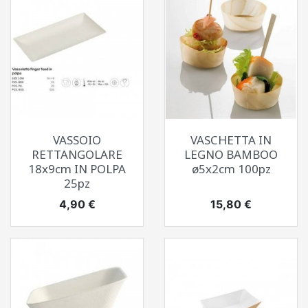
VASSOIO
VASCHETTA IN
RETTANGOLARE
LEGNO BAMBOO
18x9cm IN POLPA
ø5x2cm 100pz
25pz
Prezzo
Prezzo
4,90 €
15,80 €