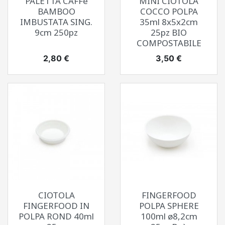
PALETTA CAFFè
MINI CIOTOLA
BAMBOO
COCCO POLPA
IMBUSTATA SING.
35ml 8x5x2cm
9cm 250pz
25pz BIO
COMPOSTABILE
Prezzo
Prezzo
2,80 €
3,50 €
CIOTOLA
FINGERFOOD
FINGERFOOD IN
POLPA SPHERE
POLPA ROND 40ml
100ml ø8,2cm