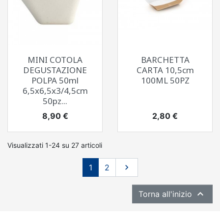
MINI COTOLA
BARCHETTA
DEGUSTAZIONE
CARTA 10,5cm
POLPA 50ml
100ML 50PZ
6,5x6,5x3/4,5cm
50pz...
Prezzo
Prezzo
8,90 €
2,80 €
Visualizzati 1-24 su 27 articoli
Successivo
1
2


Torna all'inizio