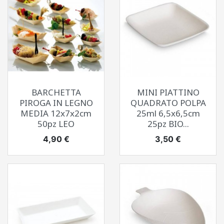
BARCHETTA
MINI PIATTINO
PIROGA IN LEGNO
QUADRATO POLPA
MEDIA 12x7x2cm
25ml 6,5x6,5cm
50pz LEO
25pz BIO...
Prezzo
Prezzo
4,90 €
3,50 €