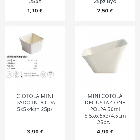
25pz
25pz Byò
Prezzo
Prezzo
1,90 €
2,50 €
CIOTOLA MINI
MINI COTOLA
DADO IN POLPA
DEGUSTAZIONE
5x5x4cm 25pz
POLPA 50ml
6,5x6,5x3/4,5cm
25pz...
Prezzo
Prezzo
3,90 €
4,90 €