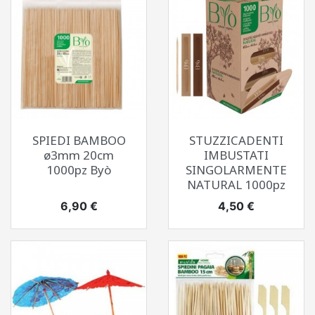
SPIEDI BAMBOO
STUZZICADENTI
ø3mm 20cm
IMBUSTATI
1000pz Byò
SINGOLARMENTE
NATURAL 1000pz
Prezzo
Prezzo
6,90 €
4,50 €