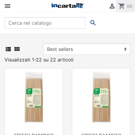


shopping_cart
(0)



Visualizzati 1-22 su 22 articoli