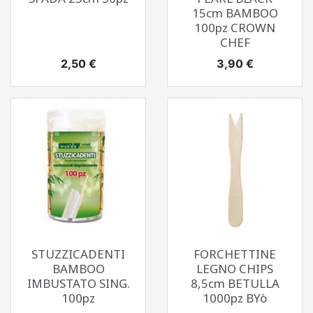
15cm BAMBOO
100pz CROWN
CHEF
Prezzo
Prezzo
2,50 €
3,90 €
STUZZICADENTI
FORCHETTINE
BAMBOO
LEGNO CHIPS
IMBUSTATO SING.
8,5cm BETULLA
100pz
1000pz BYò