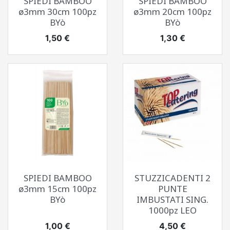
SPIEDI BAMBOO
SPIEDI BAMBOO
ø3mm 30cm 100pz
ø3mm 20cm 100pz
BYò
BYò
Prezzo
Prezzo
1,50 €
1,30 €
SPIEDI BAMBOO
STUZZICADENTI 2
ø3mm 15cm 100pz
PUNTE
BYò
IMBUSTATI SING.
1000pz LEO
Prezzo
Prezzo
1,00 €
4,50 €