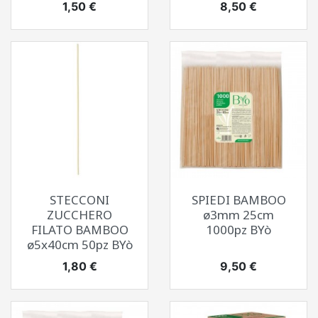
Prezzo
Prezzo
1,50 €
8,50 €
STECCONI
SPIEDI BAMBOO
ZUCCHERO
ø3mm 25cm
FILATO BAMBOO
1000pz BYò
ø5x40cm 50pz BYò
Prezzo
Prezzo
1,80 €
9,50 €