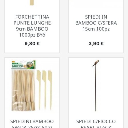
FORCHETTINA
SPIEDI IN
PUNTE LUNGHE
BAMBOO C/SFERA
9cm BAMBOO
15cm 100pz
1000pz BYò
Prezzo
Prezzo
9,80 €
3,90 €
SPIEDINI BAMBOO
SPIEDI C/FIOCCO
SPADA 25cm 50pz
PEARL BLACK