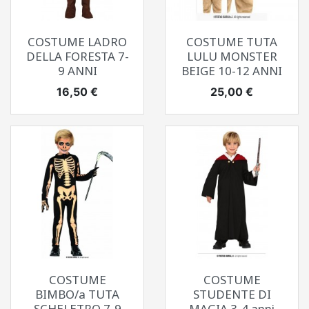
COSTUME LADRO
COSTUME TUTA
DELLA FORESTA 7-
LULU MONSTER
9 ANNI
BEIGE 10-12 ANNI
Prezzo
Prezzo
16,50 €
25,00 €
COSTUME
COSTUME
BIMBO/a TUTA
STUDENTE DI
SCHELETRO 7-9
MAGIA 3-4 anni