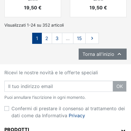
Prezzo
Prezzo
19,50 €
19,50 €
Visualizzati 1-24 su 352 articoli
Successivo
1
2
3
…
15


Torna all'inizio
Ricevi le nostre novità e le offerte speciali
OK
Puoi annullare l'iscrizione in ogni momento.
Confermi di prestare il consenso al trattamento dei
dati come da Informativa
Privacy
PRODOTTI