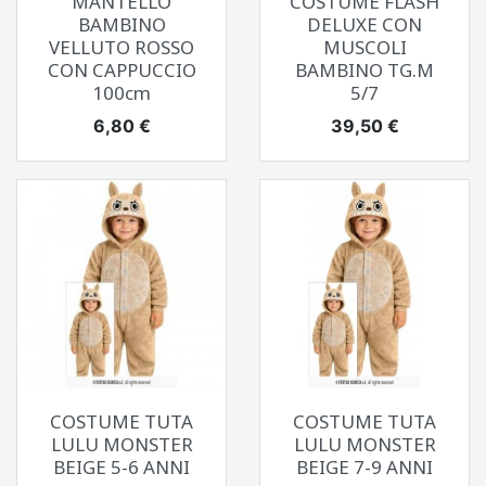
MANTELLO
COSTUME FLASH
BAMBINO
DELUXE CON
VELLUTO ROSSO
MUSCOLI
CON CAPPUCCIO
BAMBINO TG.M
100cm
5/7
Prezzo
Prezzo
6,80 €
39,50 €
COSTUME TUTA
COSTUME TUTA
LULU MONSTER
LULU MONSTER
BEIGE 5-6 ANNI
BEIGE 7-9 ANNI