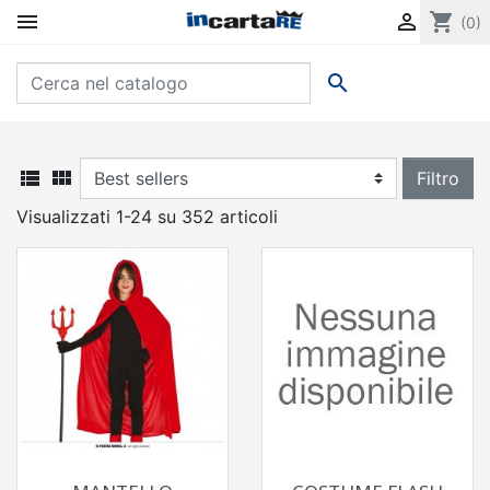


shopping_cart
(0)



Filtro
Visualizzati 1-24 su 352 articoli