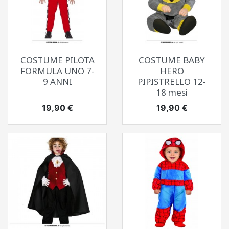
COSTUME PILOTA
COSTUME BABY
FORMULA UNO 7-
HERO
9 ANNI
PIPISTRELLO 12-
18 mesi
Prezzo
Prezzo
19,90 €
19,90 €