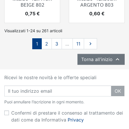
BEIGE 802
ARGENTO 803
Prezzo
Prezzo
0,75 €
0,60 €
Visualizzati 1-24 su 261 articoli
Successivo
1
2
3
…
11


Torna all'inizio
Ricevi le nostre novità e le offerte speciali
OK
Puoi annullare l'iscrizione in ogni momento.
Confermi di prestare il consenso al trattamento dei
dati come da Informativa
Privacy