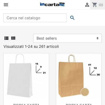


shopping_cart
(0)



Visualizzati 1-24 su 261 articoli