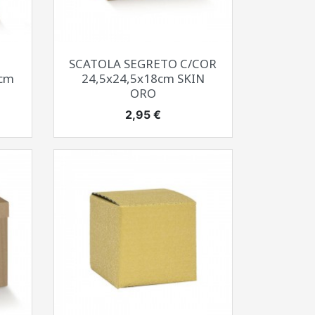
Anteprima

SCATOLA SEGRETO C/COR
cm
24,5x24,5x18cm SKIN
ORO
Prezzo
2,95 €