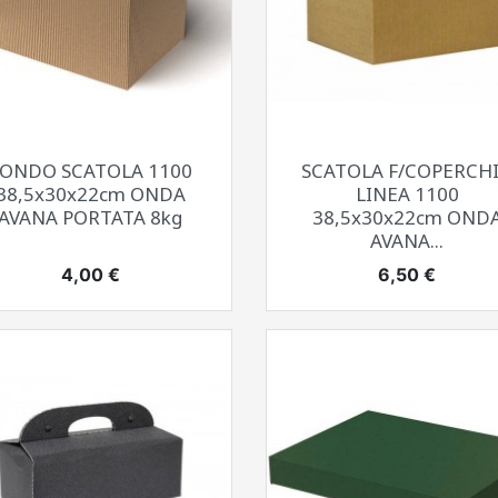
Anteprima
Anteprima


FONDO SCATOLA 1100
SCATOLA F/COPERCH
38,5x30x22cm ONDA
LINEA 1100
AVANA PORTATA 8kg
38,5x30x22cm OND
AVANA...
Prezzo
Prezzo
4,00 €
6,50 €