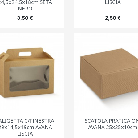
24,5x24,5x18cm SETA
LISCIA
NERO
Prezzo
Prezzo
3,50 €
2,50 €
Anteprima
Anteprima


ALIGETTA C/FINESTRA
SCATOLA PRATICA ON
29x14,5x19cm AVANA
AVANA 25x25x10cm
LISCIA