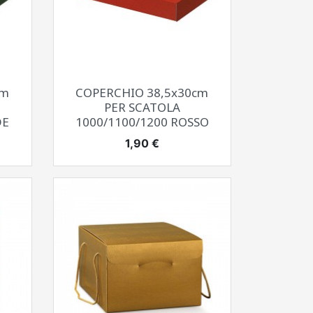
Anteprima

cm
COPERCHIO 38,5x30cm
PER SCATOLA
DE
1000/1100/1200 ROSSO
Prezzo
1,90 €