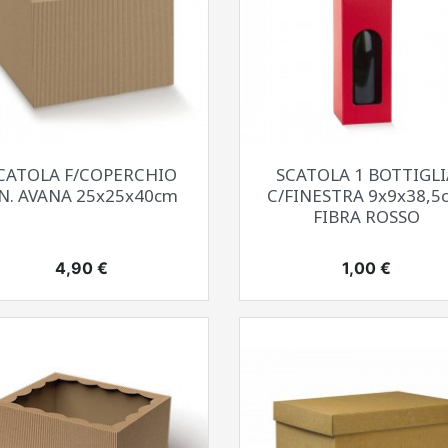
Anteprima
Anteprima


CATOLA F/COPERCHIO
SCATOLA 1 BOTTIGLI
N. AVANA 25x25x40cm
C/FINESTRA 9x9x38,5
FIBRA ROSSO
Prezzo
Prezzo
4,90 €
1,00 €