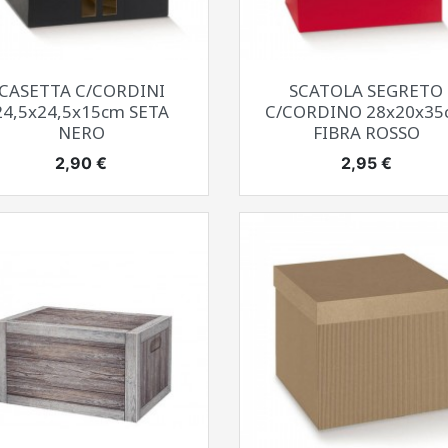
Anteprima
Anteprima


CASETTA C/CORDINI
SCATOLA SEGRETO
24,5x24,5x15cm SETA
C/CORDINO 28x20x35
NERO
FIBRA ROSSO
Prezzo
Prezzo
2,90 €
2,95 €