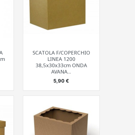
Anteprima

A
SCATOLA F/COPERCHIO
cm
LINEA 1200
38,5x30x33cm ONDA
AVANA...
Prezzo
5,90 €