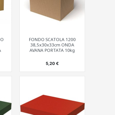
Anteprima

IO
FONDO SCATOLA 1200
38,5x30x33cm ONDA
A
AVANA PORTATA 10kg
Prezzo
5,20 €