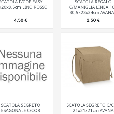
SCATOLA F/COP EASY
SCATOLA REGALO
x20x9,5cm LINO ROSSO
C/MANIGLIA LINEA 1
30,5x23x34cm AVANA.
Prezzo
Prezzo
4,50 €
2,50 €
Anteprima
Anteprima


SCATOLA SEGRETO
SCATOLA SEGRETO C/
ESAGONALE C/COR
21x21x21cm AVANA