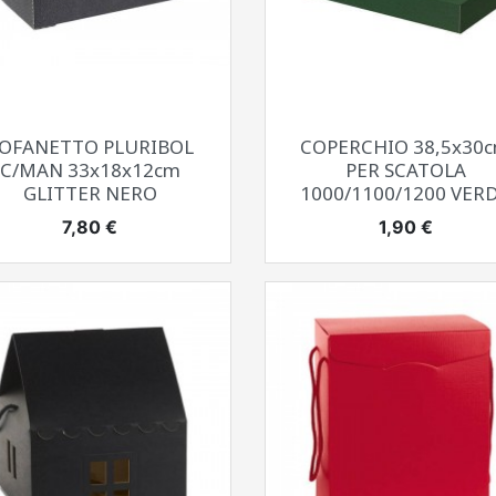
Anteprima
Anteprima


OFANETTO PLURIBOL
COPERCHIO 38,5x30
C/MAN 33x18x12cm
PER SCATOLA
GLITTER NERO
1000/1100/1200 VER
Prezzo
Prezzo
7,80 €
1,90 €