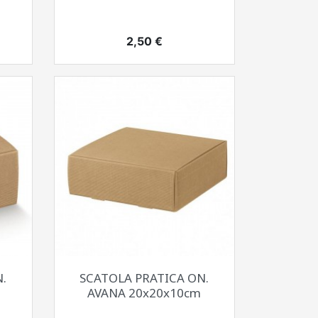
Prezzo
2,50 €
Anteprima

.
SCATOLA PRATICA ON.
AVANA 20x20x10cm