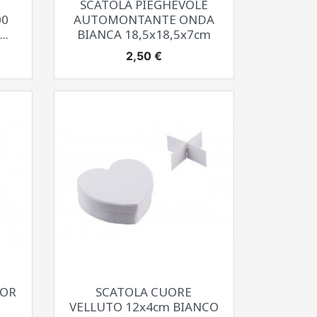
SCATOLA PIEGHEVOLE
00
AUTOMONTANTE ONDA
..
BIANCA 18,5x18,5x7cm
Prezzo
2,50 €
Anteprima

COR
SCATOLA CUORE
VELLUTO 12x4cm BIANCO