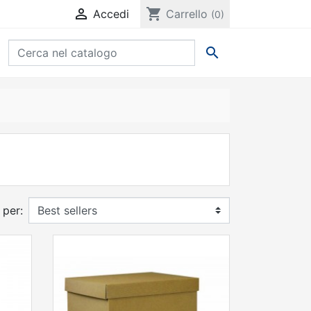

shopping_cart
Accedi
Carrello
(0)

 per: