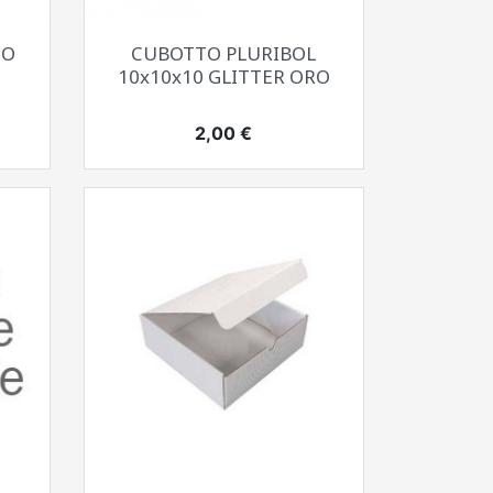
Anteprima

IO
CUBOTTO PLURIBOL
10x10x10 GLITTER ORO
Prezzo
2,00 €
Anteprima
