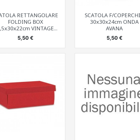
Anteprima
Anteprima


ATOLA RETTANGOLARE
SCATOLA F/COPERCH
FOLDING BOX
30x30x24cm ONDA
,5x30x22cm VINTAGE...
AVANA
Prezzo
Prezzo
5,50 €
5,50 €
Anteprima
Anteprima

