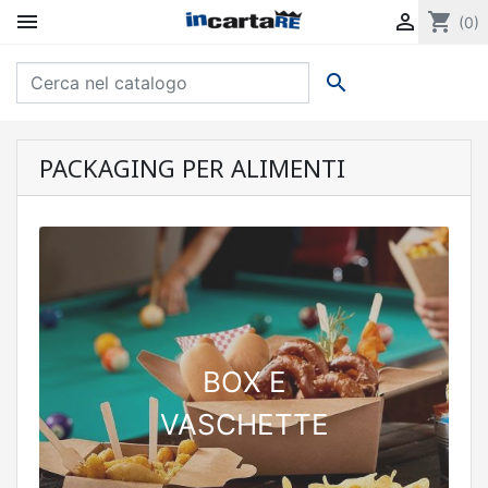


shopping_cart
(0)

PACKAGING PER ALIMENTI
BOX E
VASCHETTE