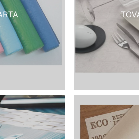
ARTA
TOV
O