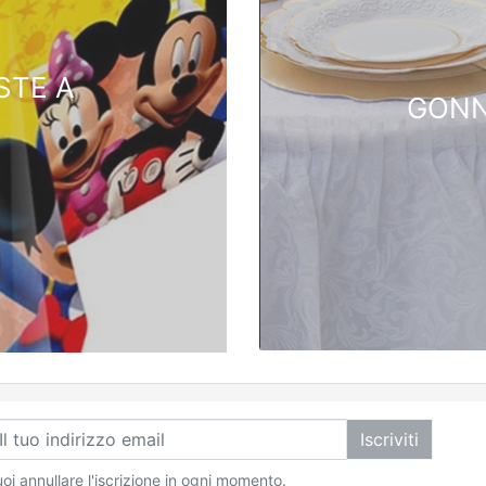
STE A
GONN
Iscriviti
oi annullare l'iscrizione in ogni momento.